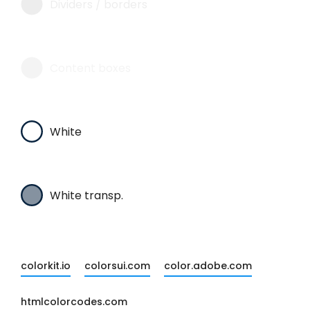
Dividers / borders
Content boxes
White
White transp.
colorkit.io
colorsui.com
color.adobe.com
htmlcolorcodes.com