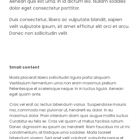
Aenean quis est urna. In id dictum leo. Nullam sodales
dolor eget consectetur porttitor.
Duis consectetur, libero ac vulputate blandit, sapien
velit vulputate ipsum, sit amet efficitur elit orci et arcu.
Donec non sollicitudin velit.
Small content
Morbi placerat libero sollicitudin ligula porta aliquam.
Vestibulum fermentum urna non enim maximus pretium.
Pellentesque et scelerisque neque. In in luctus ligula. Aenean
eget quam ante.
Cras vel erat ac lectus bibendum varius. Suspendisse mauris
nisi, commodo nec pulvinar ut, hendrerit eu dolor. In eu
maximus dolor. Proin interdum diam quis augue mattis luctus.
Curabitur eu felis ex. Cras vel quam ut metus facilisis rutrum.
Donec dignissim eu ipsum ac hendrerit. Nam faucibus mi ut mi
condimentum, at tristique urna sodales. Morbi laoreet
bibendum viverra. Sed eget velit volutpat, vulputate neque et,